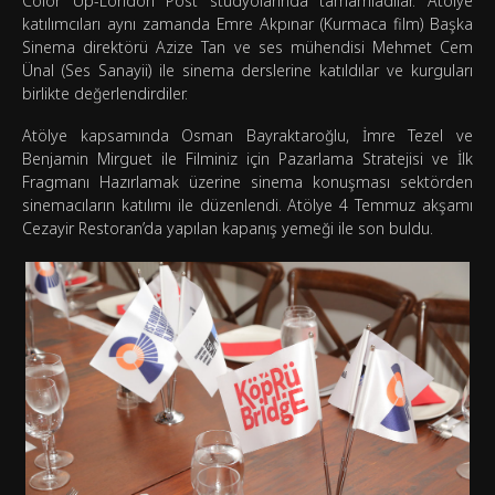
Color Up-London Post stüdyolarında tamamladılar. Atölye
katılımcıları aynı zamanda Emre Akpınar (Kurmaca film) Başka
Sinema direktörü Azize Tan ve ses mühendisi Mehmet Cem
Ünal (Ses Sanayii) ile sinema derslerine katıldılar ve kurguları
birlikte değerlendirdiler.
Atölye kapsamında Osman Bayraktaroğlu, İmre Tezel ve
Benjamin Mirguet ile Filminiz için Pazarlama Stratejisi ve İlk
Fragmanı Hazırlamak üzerine sinema konuşması sektörden
sinemacıların katılımı ile düzenlendi. Atölye 4 Temmuz akşamı
Cezayir Restoran’da yapılan kapanış yemeği ile son buldu.