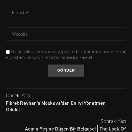
Bir dahaki sefere yorum yaptığımda kullanılmak üzere adımı,
e-postamı ve web sitemi bu tarayıcıya kaydet.
Önceki Yazı
Fikret Reyhan’a Moskova’dan En İyi Yönetmen
Ödülü!
Sonraki Yazı
Acının Peşine Düşen Bir Belgesel | The Look Of