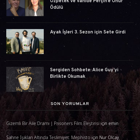
Özpetek ve Vahide Perçin’e Onur
Ödülü
Ayak İşleri 3. Sezon için Sete Girdi
Sergiden Sohbete: Alice Guy’yi
Birlikte Okumak
SON YORUMLAR
Gizemli Bir Aile Dramı | Prisoners Film Eleştirisi
için
emin
Sahne Işıkları Altında Teslimiyet: Mephisto
için
Nur Olcay