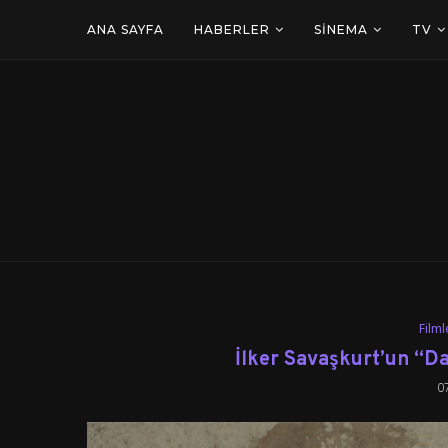
ANA SAYFA
HABERLER
SINEMA
TV
Filml
İlker Savaşkurt’un “D
0