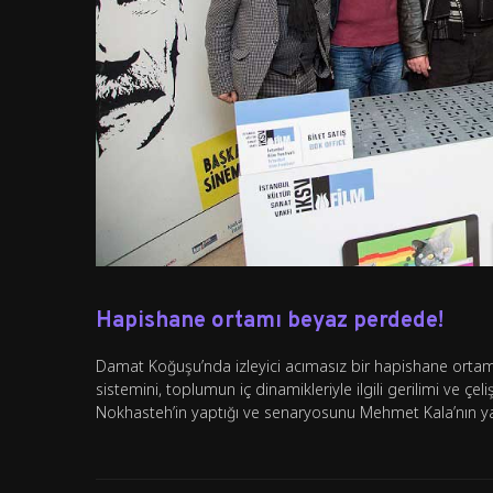
Hapishane ortamı beyaz perdede!
Damat Koğuşu’nda izleyici acımasız bir hapishane ortamın
sistemini, toplumun iç dinamikleriyle ilgili gerilimi ve çel
Nokhasteh’in yaptığı ve senaryosunu Mehmet Kala’nın ya