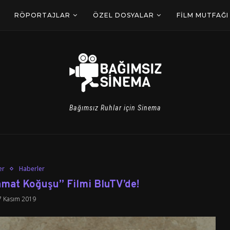
RÖPORTAJLAR
ÖZEL DOSYALAR
FILM MUTFAĞI
Bağımsız Ruhlar için Sinema
er
Haberler
amat Koğuşu” Filmi BluTV’de!
7 Kasım 2019