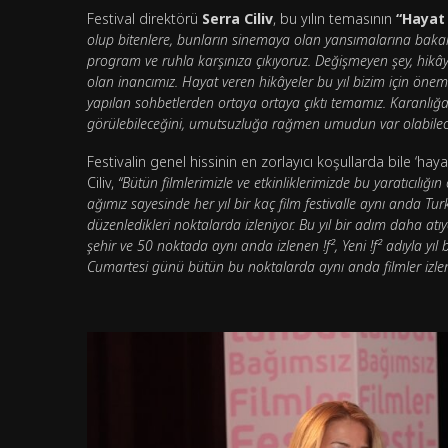
Festival direktörü
Serra Ciliv
, bu yılın temasının
“Hayat 
olup bitenlere, bunların sinemaya olan yansımalarına bakarak 
program ve ruhla karşınıza çıkıyoruz. Değişmeyen şey, hikâye
olan inancımız. Hayat veren hikâyeler bu yıl bizim için önemli
yapılan sohbetlerden ortaya ortaya çıktı temamız. Karanlığa 
görülebileceğini, umutsuzluğa rağmen umudun var olabileceğ
Festivalin genel hissinin en zorlayıcı koşullarda bile ‘h
Ciliv,
“Bütün filmlerimizle ve etkinliklerimizde bu yaratıcılığın ol
ağımız sayesinde her yıl bir kaç film festivalle aynı anda Tur
düzenledikleri noktalarda izleniyor. Bu yıl bir adım daha atıy
şehir ve 50 noktada aynı anda izlenen !f², Yeni !f² adıyla yı
Cumartesi günü bütün bu noktalarda aynı anda filmler izlen