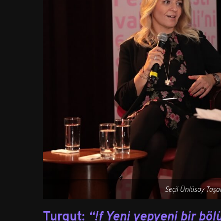
Seçil Ünlüsoy Taşar
Turgut:
“!f Yeni yepyeni bir bö