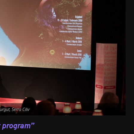
urgut, Serra Ciliv
r program”