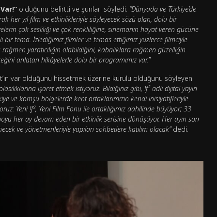
Var!”
olduğunu belirtti ve şunları söyledi:
“Dünyada ve Türkiye’de
her yıl film ve etkinlikleriyle söyleyecek sözü olan, dolu bir
lerin çok sesliliği ve çok renkliliğine, sinemanın hayat veren gücüne
 bir tema. İzlediğimiz filmler ve temas ettiğimiz yüzlerce filmciyle
rağmen yaratıcılığın olabildiğini, kabalıklara rağmen güzelliğin
ini anlatan hikâyelerle dolu bir programımız var.”
ayat’ın var olduğunu hissetmek üzerine kurulu olduğunu söyleyen
asılıklarına işaret etmek istiyoruz. Bildiğiniz gibi, !f² adlı dijital yayın
kiye ve komşu bölgelerde kent ortaklarımızın kendi inisiyatifleriyle
oruz: Yeni !f², Yeni Film Fonu ile ortaklığımız dahilinde büyüyor; 33
l boyu her ay devam eden bir etkinlik serisine dönüşüyor. Her ayın son
ecek ve yönetmenleriyle yapılan sohbetlere katılım olacak”
dedi.