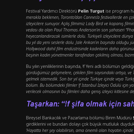
Festival Yardımcı Direktörü
Pelin Turgut
ise program ha
merakla beklenen, Toronto’dan Cannes’a festivallerde en çok 
izleyicilere sunuyor. Açılış filmimiz Lady Bird ve kapanış film
vedası da olan Paul Thomas Anderson’ın son şahaseri “Phan
heyecanlandıracak isimlerle dolu. Türkiyeli izleyicilere düny
bu yıl da yeni seslerle dolu. Jale Arıkan’ın başında olduğu j
Hollywood dahil film endüstrisinde kadınların daha görünür
beşinin kadın yönetmenler tarafından çekilmiş olması, bizim i
Bu yılın yeniliklerinin başında, !f Yeni adlı bölümün geld
gördüğümüz gelişmelere, çekilen film sayısındaki artışa, v
gelmek istemedik. Son bir yıl içinde Türkiye içinde veya Türki
bölüm. Bu bölümdeki filmler !f İstanbul İzleyici Ödülü için
verilecek olmasının bu filmleri daha geniş izleyici kitlesine 
Taşarkan: “!f şifa olmak için sa
Bireysel Bankacılık ve Pazarlama bölümü Birim Müdürü
girdiklerini ve bundan dolayı çok büyük mutluluk duydukla
‘Hayatta her şey olabilirsin, ama önemli olan hayatın içind