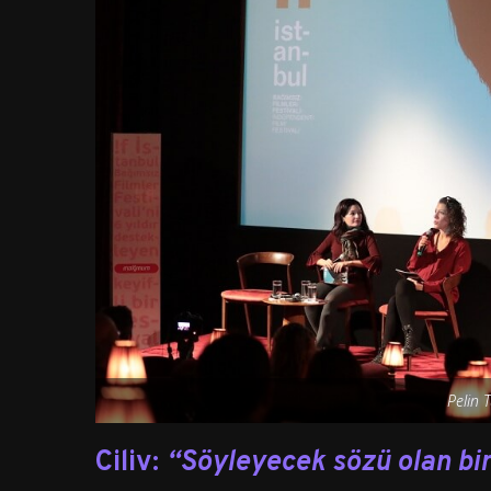
Pelin T
Ciliv:
“Söyleyecek sözü olan bi