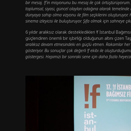
bir mesaj. !f’in misyonunu bu mesaj ile çok örtüştürüyorum. 
toplumsal, siyasi, güncel olayları odağına alarak temelinde
dünyaya sahip olma vizyonu ile film seçkilerini oluşturuyor. He
sinema izleyicisi ile buluşturuyor. Şifa olmak için sahneye çıkı
6 yıldır aralıksız olarak destekledikleri !f İstanbul Bağım
güçlendiren önemli bir işbirliği olduğunun altını çizen T
aralıksız devam etmesindeki en güçlü etmen. Rakamlar her s
gösteriyor. Bu sonuçlar çok değerli !f ekibi ile oluşturduğu
göstergesi. Hepimizi bir sonraki sene için daha fazla heyeca