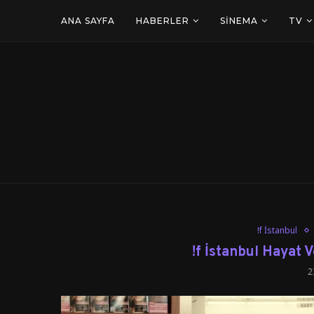
ANA SAYFA
HABERLER
SINEMA
TV
!f İstanbul
!f İstanbul Hayat 
2