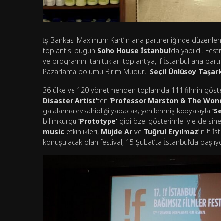
İş Bankası Maximum Kart’ın ana partnerliğinde düzenle
toplantısı bugün
Soho House İstanbul
‘da yapıldı. Fest
ve programını tanıttıkları toplantıya, !f İstanbul ana pa
Pazarlama bölümü Birim Müdürü
Seçil Ünlüsoy Taşar
36 ülke ve 120 yönetmenden toplamda 111 filmin gösteri
Disaster Artist’
ten
‘Professor Marston & The Wo
galalarına evsahipliği yapacak; yenilenmiş kopyasıyla
‘S
bilimkurgu
‘Prototype’
gibi özel gösterimleriyle de sinef
music
etkinlikleri,
Müjde Ar
ve
Tuğrul Eryılmaz
‘ın !f 
konuşulacak olan festival, 15 Şubat’ta İstanbul’da başlıy