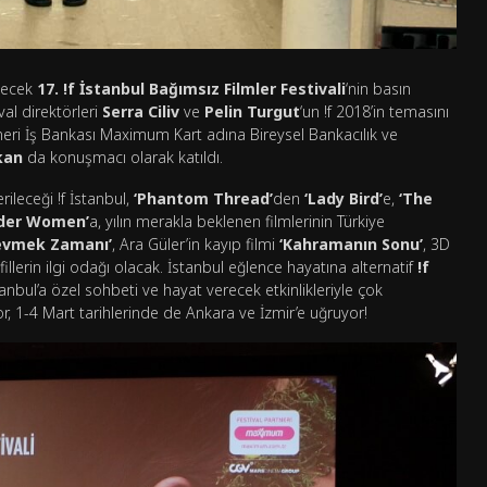
necek
17. !f İstanbul Bağımsız Filmler Festivali
‘nin basın
ival direktörleri
Serra Ciliv
ve
Pelin Turgut
‘un !f 2018’in temasını
rtneri İş Bankası Maximum Kart adına Bireysel Bankacılık ve
kan
da konuşmacı olarak katıldı.
leceği !f İstanbul,
‘Phantom Thread’
den
‘Lady Bird’
e,
‘The
nder Women’
a, yılın merakla beklenen filmlerinin Türkiye
evmek Zamanı’
, Ara Güler’in kayıp filmi
‘Kahramanın Sonu’
, 3D
illerin ilgi odağı olacak. İstanbul eğlence hayatına alternatif
!f
İstanbul’a özel sohbeti ve hayat verecek etkinlikleriyle çok
or, 1-4 Mart tarihlerinde de Ankara ve İzmir’e uğruyor!