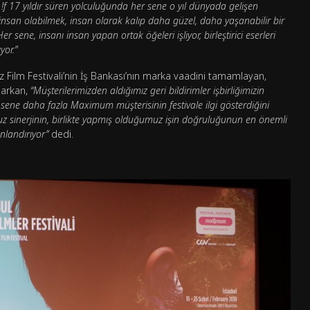
!f 17 yıldır süren yolculuğunda her sene o yıl dünyada gelişen
 insan olabilmek, insan olarak kalıp daha güzel, daha yaşanabilir bir
r sene, insanı insan yapan ortak öğeleri işliyor, birleştirici eserleri
yor.”
sız Film Festivali’nin İş Bankası’nın marka vaadini tamamlayan,
aşarkan,
“Müşterilerimizden aldığımız geri bildirimler işbirliğimizin
ene daha fazla Maximum müşterisinin festivale ilgi gösterdiğini
muz sinerjinin, birlikte yapmış olduğumuz işin doğruluğunun en önemli
nlandırıyor”
dedi.