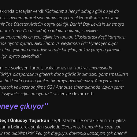
kkında detaylar verdi:
“Galalarımız her yıl olduğu gibi bu yıl da
ses getiren güncel sinemanın en iyi örneklerini ilk kez Türkiye’de
imiz The Disaster Artist’in başını çektiği, Daniel Day Lewis’in sinemaya
tom Thread”in de olduğu Galalar bölümü, sinefilleri
a sinemasındaki en yeni eğilimleri tanıtan Uluslararası Keş!f Yarışması
üride ayrıca oyuncu Alex Sharp ve eleştirmen Eric Hynes yer alıyor.
 olma yolunda mücadele verdiği bir yılda, dokuz yarışma filminin
çin ayrıca sevindirici.”
iğini de söyleyen Turgut, açıkalamasına
“Türkiye sinemasında
e Türkiye diasporasının giderek daha görünür olmasını görmemezlikten
ye hakkında çekilen filmleri bir araya getirdiğimiz !f Yeni yepyeni bir
 yarışacak ve kazanan filme CGV Arthouse sinemalarında vizyon şansı
de taşıyabileceğini umuyoruz.”
sözleriyle devam etti.
hneye çıkıyor”
Seçil Ünlüsoy Taşarkan
ise, !f İstanbul ile ortaklıklarının 6. yılına
rını belirterek şunları söyledi:
“Şems’in çok önemli bir sözü var:
e insan olabilmektir.’ Pek çok duyguyu, davranışı kapsayan çok önemli