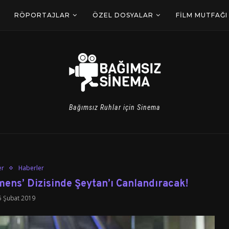
RÖPORTAJLAR
ÖZEL DOSYALAR
FILM MUTFAĞI
Bağımsız Ruhlar için Sinema
er
Haberler
ns’ Dizisinde Şeytan’ı Canlandıracak!
5 Şubat 2019