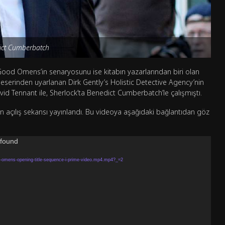
ict Cumberbatch
Good Omens’in senaryosunu ise kitabın yazarlarından biri olan
eserinden uyarlanan Dirk Gently’s Holistic Detective Agency’nin
d Tennant ile, Sherlock’ta Benedict Cumberbatch’le çalışmıştı.
in açılış sekansı yayınlandı. Bu videoya aşağıdaki bağlantıdan göz
 found
-omens-opening-title-sequence-i-prime-video.mp4.mp4?_=2