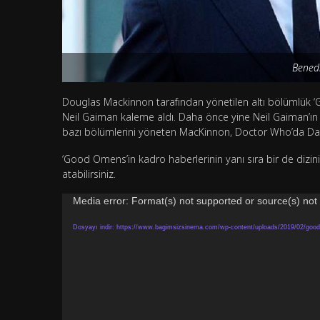
Bened
Douglas Mackinnon tarafından yönetilen altı bölümlük ‘
Neil Gaiman kaleme aldı. Daha önce yine Neil Gaiman’ın 
bazı bölümlerini yöneten MacKinnon, Doctor Who’da Davi
‘Good Omens’in kadro haberlerinin yanı sıra bir de dizin
atabilirsiniz.
Video
Media error: Format(s) not supported or source(s) not
oynatıcı
Dosyayı indir: https://www.bagimsizsinema.com/wp-content/uploads/2019/02/good