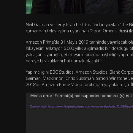
Neil Gaiman ve Terry Pratchett tarafından yazılan “The N
romandan televizyona uyarlanan ‘Good Omens’ dizisi ile i
Amazon Prime’da 31 Mayıs 2019 tarihinde yayınlacak olan
hikayesini anlatıyor. 6.000 yıllık alışılmadık bir dostluğu
yaklaşan kıyametı getirmesinin ardından işbirliği yapmak z
nereye bıraktıklarını hatırlamak olacaktır.
Yapımcılığını BBC Studios, Amazon Studios, Blank Corporat
Gaiman, Mackinnon, Chris Sussman, Simon Winstone ve R
2018’de Amazon Prime Video tarafından yayınlanmıştı. İlk 
Video
Media error: Format(s) not supported or source(s) not
oynatıcı
Dosyayı indir: https://www.bagimsizsinema.com/wp-content/uploads/2019/02/good-o