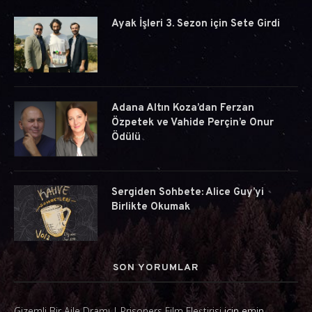
Ayak İşleri 3. Sezon için Sete Girdi
Adana Altın Koza’dan Ferzan
Özpetek ve Vahide Perçin’e Onur
Ödülü
Sergiden Sohbete: Alice Guy’yi
Birlikte Okumak
SON YORUMLAR
Gizemli Bir Aile Dramı | Prisoners Film Eleştirisi
için
emin