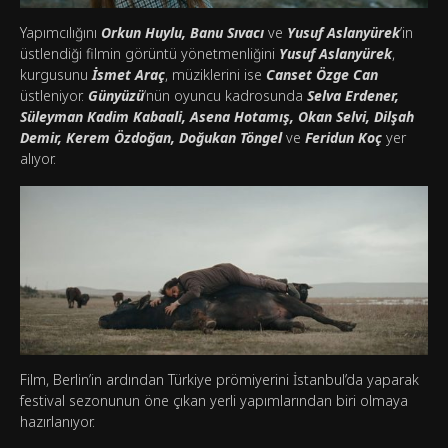
Yapımcılığını
Orkun Huylu, Banu Sıvacı
ve
Yusuf Aslanyürek
’in
üstlendiği filmin görüntü yönetmenliğini
Yusuf Aslanyürek
,
kurgusunu
İsmet Araç
, müziklerini ise
Canset Özge Can
üstleniyor.
Günyüzü
‘nün oyuncu kadrosunda
Selva Erdener,
Süleyman Kadim Kabaali, Asena Hotamış, Okan Selvi, Dilşah
Demir, Kerem Özdoğan, Doğukan Töngel
ve
Feridun Koç
yer
alıyor.
Film, Berlin’in ardından Türkiye prömiyerini İstanbul’da yaparak
festival sezonunun öne çıkan yerli yapımlarından biri olmaya
hazırlanıyor.