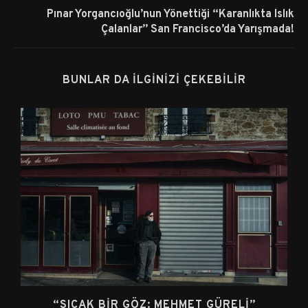
Pınar Yorgancıoğlu’nun Yönettiği “Karanlıkta Islık
Çalanlar” San Francisco’da Yarışmada!
BUNLAR DA İLGINIZI ÇEKEBILIR
“SICAK BIR GÖZ: MEHMET GÜRELI”