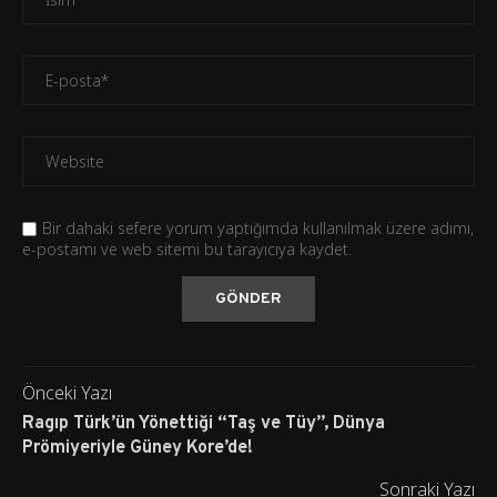
Bir dahaki sefere yorum yaptığımda kullanılmak üzere adımı,
e-postamı ve web sitemi bu tarayıcıya kaydet.
Önceki Yazı
Ragıp Türk’ün Yönettiği “Taş ve Tüy”, Dünya
Prömiyeriyle Güney Kore’de!
Sonraki Yazı