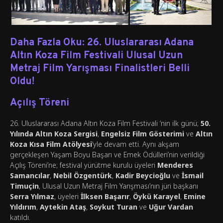
Daha Fazla Oku: 26. Uluslararası Adana
Altın Koza Film Festivali Ulusal Uzun
Metraj Film Yarışması Finalistleri Belli
Oldu!
Açılış Töreni
26. Uluslararası Adana Altın Koza Film Festivali ‘nin ilk günü;
50.
Yılında Altın Koza Sergisi
,
Engelsiz Film Gösterimi
ve
Altın
Koza Kısa Film Atölyesi
‘yle devam etti. Aynı akşam
gerçekleşen Yaşam Boyu Başarı ve Emek Ödülleri’nin verildiği
Açılış Töreni’ne; festival yürütme kurulu üyeleri
Menderes
Samancılar
,
Nebil Özgentürk
,
Kadir Beycioğlu
ve
İsmail
Timuçin
, Ulusal Uzun Metraj Film Yarışması’nın jüri başkanı
Serra Yılmaz
, üyeleri
İlksen Başarır
,
Öykü Karayel
,
Emine
Yıldırım
,
Aytekin Ataş
,
Soykut Turan
ve
Uğur Vardan
katıldı.