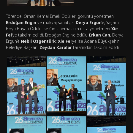
Törende; Orhan Kemal Emek Ödülleri görüntü yönetmeni
Erdoğan Engin
ve makyaj sanatçısı
Derya Ergün
‘e, Yaşam
Boyu Başarı Ödülü ise Çin sinemasının usta yönetmeni
Xie
Fei
‘ye takdim edildi. Erdoğan Engin’e ödülü
Erkan Can
, Derya
Ergün’e
Nebil Özgentürk
;
Xie Fei
‘ye ise Adana Büyükşehir
Belediye Başkanı
Zeydan Karalar
tarafından takdim edildi.