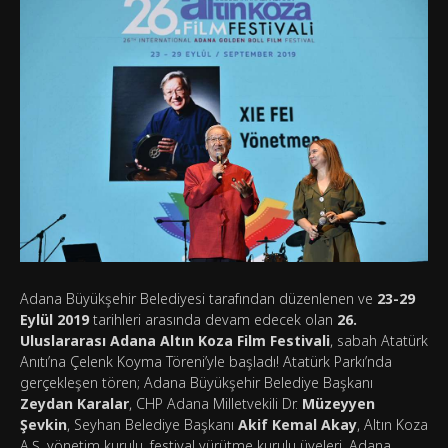
Adana Büyükşehir Belediyesi tarafından düzenlenen ve
23-29
Eylül 2019
tarihleri arasında devam edecek olan
26.
Uluslararası Adana Altın Koza Film Festivali
, sabah Atatürk
Anıtı’na Çelenk Koyma Töreni’yle başladı! Atatürk Parkı’nda
gerçekleşen tören; Adana Büyükşehir Belediye Başkanı
Zeydan Karalar
, CHP Adana Milletvekili Dr.
Müzeyyen
Şevkin
, Seyhan Belediye Başkanı
Akif Kemal Akay
, Altın Koza
A.Ş. yönetim kurulu, festival yürütme kurulu üyeleri, Adana