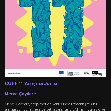
CUFF 11 Yarışma Jürisi
Merve Çaydere
Merve Çaydere, stop-motion konusunda uzmanlaşmış bir
animasyon yönetmeni ve set tasarımcısıdır. Mimarlık, tiyatro ve