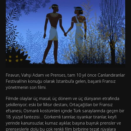
Firavun, Vahşi Adam ve Prenses, tam 10 yıl önce Canlandıranlar
Festivali’nin konuğu olarak İstanbul’a gelen, başarılı Fransız
yönetmenin son filmi.
Filmde olaylar üç masal, üç dönem ve üç dünyanın etrafında
şekilleniyor; eski bir Mısır destanı, Ortaçağ’dan bir Fransız
efsanesi, Osmanlı kostümleri içinde Türk saraylarında geçen bir
18. yüzyıl fantezisi… Görkemli tanrılar, isyankar tiranlar, keyfi
yerinde kanunsuzlar, kurnaz aşıklar, başına buyruk prensler ve
prenseslerle dolu bu çok renkli film birbirine tezat rüyalara