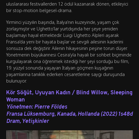
uluslararası festivallerden 12 ödül kazanarak dönen, etkileyici
bir stop-motion belgesel-drama.
Yirminci yüzyılın başında, İtalya’nın kuzeyinde, yaşam çok
zorlaşmıştır ve Ughetto’lar yurtdışında her şeye yeniden
başlamayı hayal etmektedir. Luigi Ughetto Alpleri aşarak
Fransa’da yeni bir hayata başlar ve sevgili ailesinin kaderini
sonsuza dek değiştirir. Ailenin hikayesinin peşine torun düşer.
Yönetmenin büyükannesi Cesira’yla hayali bir sohbet biçiminde
kurgulayarak ona öğrenmek istediği her şeyi sorduğu bu film,
19. yüzyıl sonunda yaşayan İtalyan göçmen kuşağının
yaşamlarına tanıklık ederken cesaretlerine saygı duruşunda
bulunuyor.
Kör Söğüt, Uyuyan Kadın / Blind Willow, Sleeping
Woman
Yönetmen:
Pierre Földes
Fransa Lüksemburg, Kanada, Hollanda (2022) 1s48d
Dram, Yetişkinler