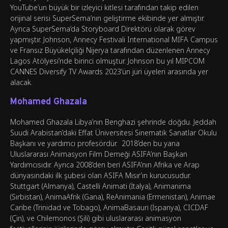
YouTube’un büyük bir izleyici kitlesi tarafından takip edilen
orijinal serisi SuperSema’nın geliştirme ekibinde yer almıştır.
Ayrıca SuperSema’da Storyboard Direktörü olarak görev
yapmıştır. Johnson, Annecy Festivali International MIFA Campus
ve Fransız Büyükelçiliği Nijerya tarafından düzenlenen Annecy
Lagos Atölyesi’nde birinci olmuştur. Johnson bu yıl MIPCOM
CANNES Diversify TV Awards 2023’ün jüri üyeleri arasında yer
alacak.
Mohamed Ghazala
Mohamed Ghazala Libya’nın Benghazi şehrinde doğdu. Jeddah
Suudi Arabistan’daki Effat Üniversitesi Sinematik Sanatlar Okulu
Başkanı ve yardımcı profesördür. 2018’den bu yana
Uluslararası Animasyon Film Derneği ASIFA’nın Başkan
Yardımcısıdır. Ayrıca 2008’den beri ASIFA’nın Afrika ve Arap
dünyasındaki ilk şubesi olan ASIFA Mısır’ın kurucusudur.
Stuttgart (Almanya), Castelli Animati (İtalya), Animanima
(Sırbistan), AnimaAfrik (Gana), ReAnimania (Ermenistan), Animae
Caribe (Trinidad ve Tobago), AnimaBasauri (İspanya), CICDAF
(Çin), ve Chilemonos (Şili) gibi uluslararası animasyon