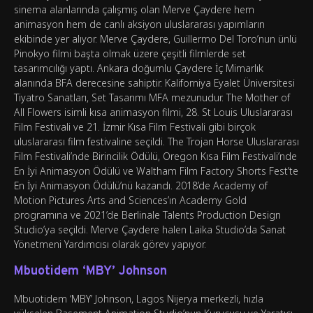
sinema alanlarında çalışmış olan Merve Çaydere hem
animasyon hem de canlı aksiyon uluslararası yapımların
ekibinde yer alıyor. Merve Çaydere, Guillermo Del Toro’nun ünlü
Pinokyo filmi başta olmak üzere çeşitli filmlerde set
tasarımcılığı yaptı. Ankara doğumlu Çaydere İç Mimarlık
alanında BFA derecesine sahiptir. Kaliforniya Eyalet Üniversitesi
Tiyatro Sanatları, Set Tasarımı MFA mezunudur. The Mother of
All Flowers isimli kısa animasyon filmi, 28. St Louis Uluslararası
Film Festivali ve 21. İzmir Kısa Film Festivali gibi birçok
uluslararası film festivaline seçildi. The Trojan Horse Uluslararası
Film Festivali’nde Birincilik Ödülü, Oregon Kısa Film Festivali’nde
En İyi Animasyon Ödülü ve Waltham Film Factory Shorts Fest’te
En İyi Animasyon Ödülü’nü kazandı. 2018’de Academy of
Motion Pictures Arts and Sciences’ın Academy Gold
programına ve 2021’de Berlinale Talents Production Design
Studio’ya seçildi. Merve Çaydere halen Laika Studio’da Sanat
Yönetmeni Yardımcısı olarak görev yapıyor.
Mbuotidem ‘MBY’ Johnson
Mbuotidem ‘MBY’ Johnson, Lagos Nijerya merkezli, hızla