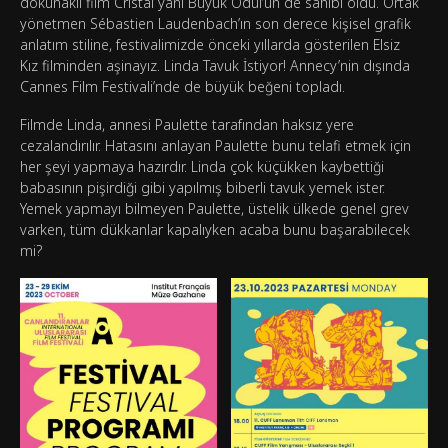
dokunaklı film Cristal yani Büyük Ödül’ün de sahibi oldu. Ortak
yönetmen Sébastien Laudenbach’ın son derece kişisel grafik
anlatım stiline, festivalimizde önceki yıllarda gösterilen Elsiz
Kız filminden aşinayız. Linda Tavuk İstiyor! Annecy’nin dışında
Cannes Film Festivali’nde de büyük beğeni topladı.
Filmde Linda, annesi Paulette tarafından haksız yere
cezalandırılır. Hatasını anlayan Paulette bunu telafi etmek için
her şeyi yapmaya hazırdır. Linda çok küçükken kaybettiği
babasının pişirdiği gibi yapılmış biberli tavuk yemek ister.
Yemek yapmayı bilmeyen Paulette, üstelik ülkede genel grev
varken, tüm dükkanlar kapalıyken acaba bunu başarabilecek
mi?