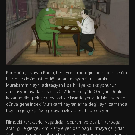
Kör Söğüt, Uyuyan Kadın, hem yönetmenliğini hem de müziğini
Pierre Földes’in üstlendiği bu animasyon film, Haruki
Murakami’nin aynı adı taşıyan kısa hikâye koleksiyonunun
animasyon uyarlamasıdır. 2022’de Annecy’de Özel Jüri Ödülü
kazanan film pek çok festival seçkisinde yer aldı. Film, sadece
dünya genelindeki Murakami hayranlarına değil, aynı zamanda
büyülü gerçekçiliğe ilgi duyan izleyicilere hitap ediyor.
Filmdeki karakterler yaşadıkları deprem ve dev bir kurbağa
aracılığı ile gerçek kimlikleriyle yeniden bağ kurmaya çalışırlar.
Anılar, rüyalar ve hayallerle bezenen hikayelerdeki kahramanlar