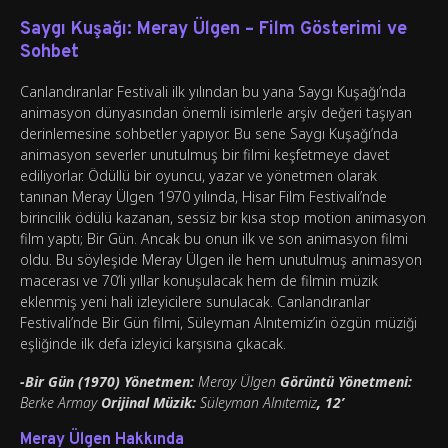
Saygı Kuşağı: Meray Ülgen – Film Gösterimi ve
Sohbet
Canlandıranlar Festivali ilk yılından bu yana Saygı Kuşağı’nda
animasyon dünyasından önemli isimlerle arşiv değeri taşıyan
derinlemesine sohbetler yapıyor. Bu sene Saygı Kuşağı’nda
animasyon severler unutulmuş bir filmi keşfetmeye davet
ediliyorlar. Ödüllü bir oyuncu, yazar ve yönetmen olarak
tanınan Meray Ülgen 1970 yılında, Hisar Film Festivali’nde
birincilik ödülü kazanan, sessiz bir kısa stop motion animasyon
film yaptı; Bir Gün. Ancak bu onun ilk ve son animasyon filmi
oldu. Bu söyleşide Meray Ülgen ile hem unutulmuş animasyon
macerası ve 70’li yıllar konuşulacak hem de filmin müzik
eklenmiş yeni hali izleyicilere sunulacak. Canlandıranlar
Festivali’nde Bir Gün filmi, Süleyman Alnıtemiz’in özgün müziği
eşliğinde ilk defa izleyici karşısına çıkacak.
-Bir Gün (1970) Yönetmen:
Meray Ülgen
Görüntü Yönetmeni:
Berke Armay
Orijinal Müzik:
Süleyman Alnıtemiz
, 12’
Meray Ülgen Hakkında