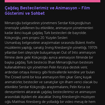
Çağdaş Bestecilerimiz ve Animasyon – Film
Gösterimi ve Sohbet
Mimaroğlu belgeselinin yönetmeni Serdar Kökçeoğlu’nun
önerisiyle şekillenen bu etkinlikte, animasyon yönetmenleri
kadar ikinci kuşak çağdaş Türk bestecileri de başrolde.
Kökçeoğlu, yeni projesi 20. Yüzyılın Sesleri:
Usmanbaş belgeselinin araştırmaları sırasında Bülent Arel’in
müziklerini yaptığı, sanatçı Irving Kriesberg’in yönettiği, 1970’li
yıllardan beri izleyiciyle buluşamayan Out of Into animasyon
filmine denk gelir. Kökçeoğlu ayrıca animasyon filminde bir
başka çağdaş Türk bestecisi İlhan Mimaroğlu’nun bestesini
kullanabilmesi için yönetmen Pelin Kırca’ya destek verir,
ardından ortaya Annecy gibi festivallerde kendine yer bulan
The Crowd isimli bir kısa animasyon film çıkar. Genç kuşak
animatörler, besteciler ve sanatçılar için ilham verici olacak bu
etkinlikte Serdar Kökçeoğlu araştırmalarını, Pelin Kırca ise
deneyimlerini aktararak çağdaş bestecilerimiz ve animasyon
arasındaki ilişkileri ele alacaklar. Irving Kriesberg’in müzisyen
oğlu Matthias Kriesberg de yolladığı bir video mesaj ile hem