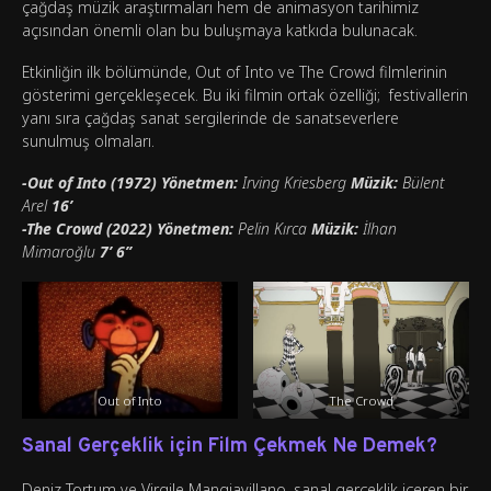
çağdaş müzik araştırmaları hem de animasyon tarihimiz
açısından önemli olan bu buluşmaya katkıda bulunacak.
Etkinliğin ilk bölümünde, Out of Into ve The Crowd filmlerinin
gösterimi gerçekleşecek. Bu iki filmin ortak özelliği; festivallerin
yanı sıra çağdaş sanat sergilerinde de sanatseverlere
sunulmuş olmaları.
-Out of Into (1972) Yönetmen:
Irving Kriesberg
Müzik:
Bülent
Arel
16’
-The Crowd (2022) Yönetmen:
Pelin Kırca
Müzik:
İlhan
Mimaroğlu
7’ 6’’
Out of Into
The Crowd
Sanal Gerçeklik için Film Çekmek Ne Demek?
Deniz Tortum ve Virgile Mangiavillano, sanal gerçeklik içeren bir