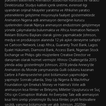
yükselen Basement Animation Studio’nun Kurucusu ve Yaratıcı
Direktörüdür. Stüdyo kaliteli içerik üretme, evrensel ilgi
uyandıran orijinal hikayeler yaratma ve Afrika’nın yaratıcı
yeteneklerini geliştirme misyonuyla faaliyet göstermektedir.
Animation Nigeria adlı animasyon derneğinin kurucu
üyelerinden olarak Nijerya animasyon endüstrisini geliştirmeye
yönelik çalışmalarda bulunmakta ve Africa Animation Network
Reklam Bölümü Başkanı olarak görev yapmaktadır. Johnson,
medya ve prodüksiyon alanında 12 yılı aşkın deneyime sahiptir
ve Cartoon Network, Leap Africa, Guaranty Trust Bank, Lagos
Eyalet Hükümeti, Diamond Bank, Access Bank, Nigerian Stock
Exchange ve Philips gibi müşterilere Creative Director ve
danışman olarak hizmet vermiştir. Afrinov Challenge’da 2015
yılında aday gösterilmiştir. Johnson, 2018 yılında Annecy’de
Animation du Monde yarışmasında Guilli ödülünü kazanan
L’arbre à Palimpseste’nin pilot bölümünün yapımcılığını
yapmıştır. Sonraki yıllarda, Step Up Nigeria & MacArthur
Foundation için Emeka’s Money ve Halima’s Vote adlı
animasyon kısa filmler ve Birleşmiş Milletler Uyuşturucu ve Suç
Ofisi için Corruption Wahala: An Everyday Tale adlı animasyon
kısa filmi üretip yönetmiştir. Bu kısa filmler, çeşitli festivallere
seçildi, yarışma bölümünde yer aldı. Johnson, 2020’de