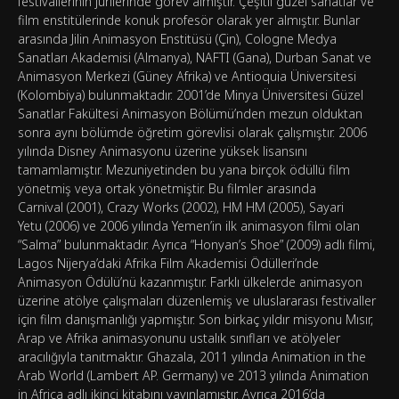
festivallerinin jürilerinde görev almıştır. Çeşitli güzel sanatlar ve
film enstitülerinde konuk profesör olarak yer almıştır. Bunlar
arasında Jilin Animasyon Enstitüsü (Çin), Cologne Medya
Sanatları Akademisi (Almanya), NAFTI (Gana), Durban Sanat ve
Animasyon Merkezi (Güney Afrika) ve Antioquia Üniversitesi
(Kolombiya) bulunmaktadır. 2001’de Minya Üniversitesi Güzel
Sanatlar Fakültesi Animasyon Bölümü’nden mezun olduktan
sonra aynı bölümde öğretim görevlisi olarak çalışmıştır. 2006
yılında Disney Animasyonu üzerine yüksek lisansını
tamamlamıştır. Mezuniyetinden bu yana birçok ödüllü film
yönetmiş veya ortak yönetmiştir. Bu filmler arasında
Carnival (2001), Crazy Works (2002), HM HM (2005), Sayari
Yetu (2006) ve 2006 yılında Yemen’in ilk animasyon filmi olan
“Salma” bulunmaktadır. Ayrıca “Honyan’s Shoe” (2009) adlı filmi,
Lagos Nijerya’daki Afrika Film Akademisi Ödülleri’nde
Animasyon Ödülü’nü kazanmıştır. Farklı ülkelerde animasyon
üzerine atölye çalışmaları düzenlemiş ve uluslararası festivaller
için film danışmanlığı yapmıştır. Son birkaç yıldır misyonu Mısır,
Arap ve Afrika animasyonunu ustalık sınıfları ve atölyeler
aracılığıyla tanıtmaktır. Ghazala, 2011 yılında Animation in the
Arab World (Lambert AP. Germany) ve 2013 yılında Animation
in Africa adlı ikinci kitabını yayınlamıştır. Ayrıca 2016’da