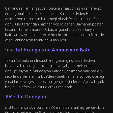
Canlandıranlar her şeyden önce animasyon aşkı ile hareket
eden gönüllü bir kolektif hareket. Bu seneki Elden Ele
Animasyon temasının bir örneği olarak festival tanıtım filmi
gönüllüler tarafından hazırlanıyor. Tolgahan Bayhan’ın poster
tasarımı temel alınarak 10 kadar gönüllünün katkılarıyla,
haftalara yayılan bir süreçte üretilmekte olan tanıtım filminde
çeşitli animasyon teknikleri kullanılıyor.
Institut Français’de Animasyon Kafe
Taksim’de bulunan Institut Français’in giriş katını, festival
boyunca bir buluşma, konuşma ve çalışma mekanına
dönüştürüyoruz. Animasyon Kafe’de yarışma ve yarışma dışı
seçkilerde yer alan Türkiye’den yönetmenlerle sohbet olanağı
yaratılacak ve çeşitli atölyeler gerçekleştirilecek. Ayrıca büyük
boyutlu bir fresk kolektif olarak üretilecek.
VR Film Deneyimi
Institut Français’de bulunan VR alanında artırılmış gerçeklik ile
üretilmiş animasyon filmler seyretmek mümkün olacak.